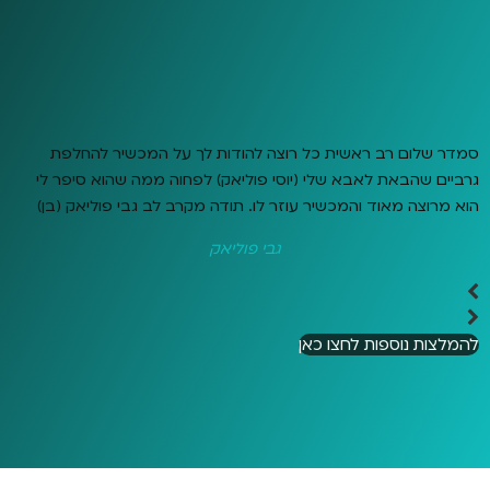
סמדר שלום רב ראשית כל רוצה להודות לך על המכשיר להחלפת
גרביים שהבאת לאבא שלי (יוסי פוליאק) לפחוה ממה שהוא סיפר לי
הוא מרוצה מאוד והמכשיר עוזר לו. תודה מקרב לב גבי פוליאק (בן)
גבי פוליאק
להמלצות נוספות לחצו כאן