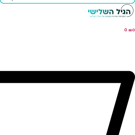
...
0
₪
0