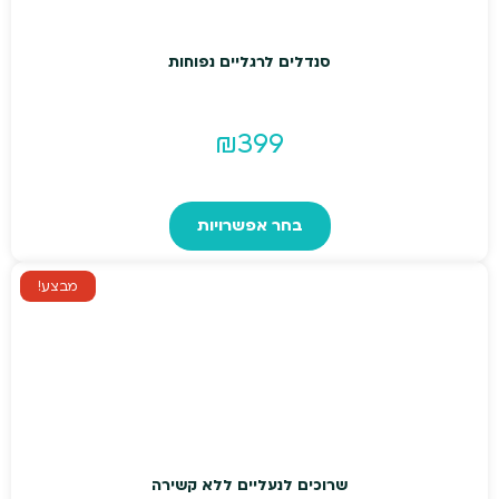
בעמוד
המוצר
סנדלים לרגליים נפוחות
₪
399
למוצר
זה
בחר אפשרויות
יש
מספר
מבצע!
סוגים.
ניתן
לבחור
את
האפשרויות
בעמוד
המוצר
שרוכים לנעליים ללא קשירה