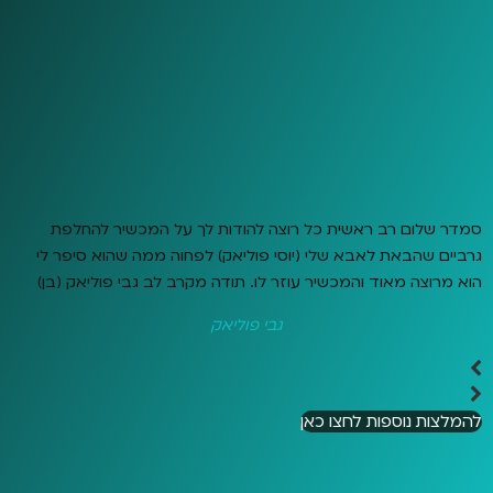
סמדר שלום רב ראשית כל רוצה להודות לך על המכשיר להחלפת
גרביים שהבאת לאבא שלי (יוסי פוליאק) לפחוה ממה שהוא סיפר לי
הוא מרוצה מאוד והמכשיר עוזר לו. תודה מקרב לב גבי פוליאק (בן)
גבי פוליאק
להמלצות נוספות לחצו כאן