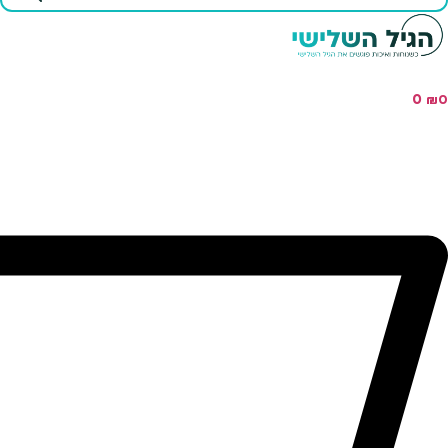
...
0
₪
0