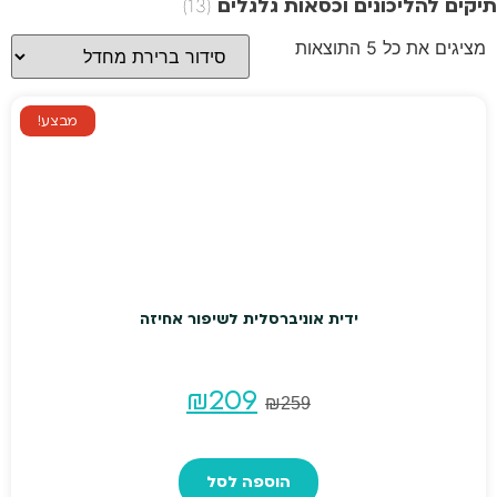
תיקים להליכונים וכסאות גלגלים
(13)
מציגים את כל ⁦5⁩ התוצאות
מבצע!
ידית אוניברסלית לשיפור אחיזה
המחיר
המחיר
₪
209
₪
259
המקורי
הנוכחי
הוספה לסל
היה:
הוא: