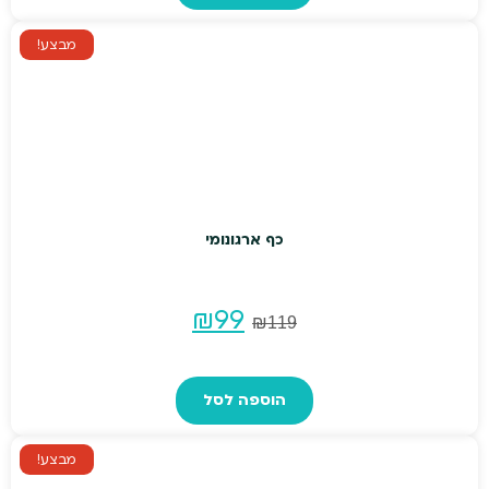
₪209.
₪259.
מבצע!
כף ארגונומי
המחיר
המחיר
₪
99
₪
119
המקורי
הנוכחי
הוספה לסל
היה:
הוא:
₪99.
₪119.
מבצע!