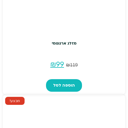
מזלג ארגונומי
המחיר
המחיר
₪
99
₪
119
המקורי
הנוכחי
הוספה לסל
היה:
הוא:
₪99.
₪119.
מבצע!