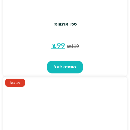
סכין ארגונומי
המחיר
המחיר
₪
99
₪
119
המקורי
הנוכחי
הוספה לסל
היה:
הוא:
₪99.
₪119.
מבצע!