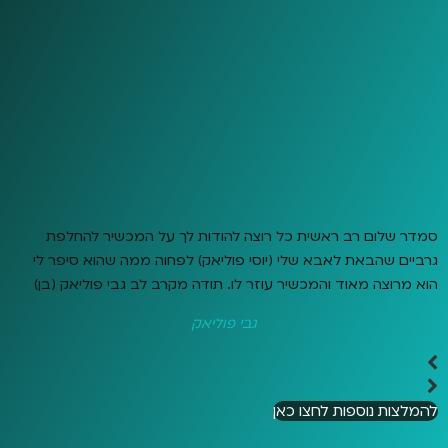
סמדר שלום רב ראשית כל רוצה להודות לך על המכשיר להחלפת
גרביים שהבאת לאבא שלי (יוסי פוליאק) לפחוה ממה שהוא סיפר לי
הוא מרוצה מאוד והמכשיר עוזר לו. תודה מקרב לב גבי פוליאק (בן)
גבי פוליאק
להמלצות נוספות לחצו כאן