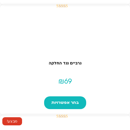
₪979.
₪1,150.
דורג
5.00
מתוך 5
גרביים נגד החלקה
₪
69
למוצר
זה
בחר אפשרויות
יש
מספר
מבצע!
סוגים.
דורג
5.00
ניתן
מתוך 5