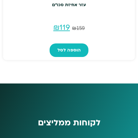
עזר אחיזת סכו"ם
המחיר
המחיר
₪
119
₪
159
המקורי
הנוכחי
הוספה לסל
היה:
הוא:
₪119.
₪159.
לקוחות ממליצים