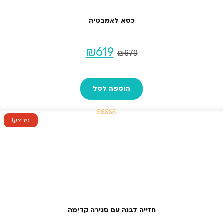
כסא לאמבטיה
המחיר
המחיר
₪
619
₪
679
המקורי
הנוכחי
הוספה לסל
היה:
הוא:
₪619.
₪679.
מבצע!
דורג
5.00
מתוך 5
חזייה לבנה עם סגירה קדימה