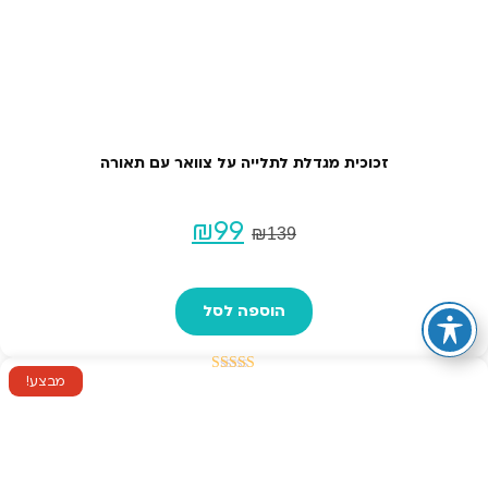
לבחור
את
האפשרויות
בעמוד
המוצר
זכוכית מגדלת לתלייה על צוואר עם תאורה
המחיר
המחיר
₪
99
₪
139
המקורי
הנוכחי
הוספה לסל
היה:
הוא:
₪99.
₪139.
מבצע!
דורג
5.00
מתוך 5