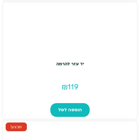
מספר
סוגים.
ניתן
לבחור
את
האפשרויות
בעמוד
המוצר
יד עזר להרמה
₪
119
הוספה לסל
מבצע!