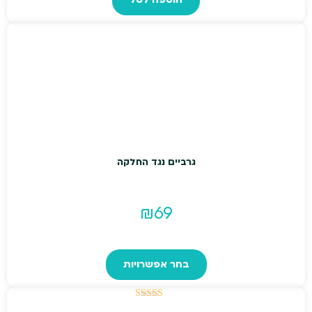
גרביים נגד החלקה
₪
69
למוצר
זה
בחר אפשרויות
יש
מספר
דורג