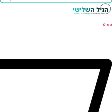
...
0
₪
0