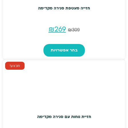
המוצר
חזייה מעטפת סגירה מקדימה
המחיר
המחיר
₪
269
₪
309
המקורי
הנוכחי
למוצר
זה
בחר אפשרויות
היה:
הוא:
יש
₪309.
מספר
₪269.
מבצע!
סוגים.
ניתן
לבחור
את
האפשרויות
בעמוד
המוצר
חזיית נוחות עם סגירה מקדימה