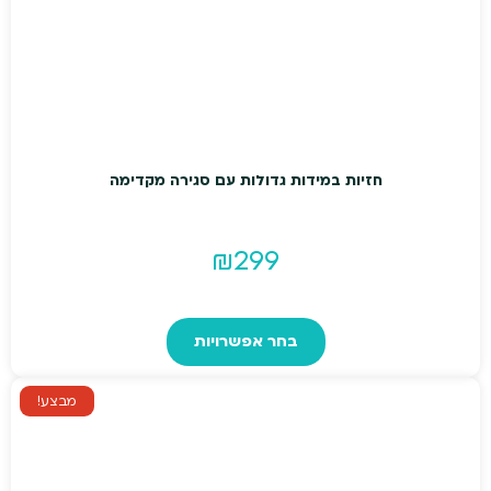
סוגים.
5.00
מתוך 5
ניתן
לבחור
את
האפשרויות
בעמוד
המוצר
חזיות במידות גדולות עם סגירה מקדימה
₪
299
למוצר
זה
בחר אפשרויות
יש
מספר
מבצע!
סוגים.
ניתן
לבחור