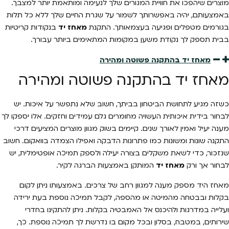
מוצרים שיהפכו את חוויית המגורים שלך לנעימה ומותאמת יותר למצבך.
באמצעותם, יהיה באפשרותך לשמור על שגרת החיים שלך ללא כל תלות
בגורמים מטפלים ופגיעה בעצמאותך. התקנת
מאחז יד
בנקודות קריטיות
בבית תספק לך נקודת משען במקומות המתאימים ביותר עבורך.
מאחז יד בהתקנה פשוטה ומהירה
מאחז יד בהתקנה פשוטה ומהירה
כשזה מגיע לתחושת הביטחון בביתך, חשוב שלא נתפשר על איכות. יש
לבחור בידית איכותית
העשויה מחומרים גלם עמידים וחזקים. אלו יספקו לך
מענה יעיל ואמין לאורך שנים. קיימים בשוק מגוון מוצרים המציעים דרכי
התקנה שונות ומשונות כמו פתרונות הדבקה ואפילו הצמדה בוואקום. חשוב
שנזכור, כדי לשאת משקלים בצורה יעילה ולספק תמיכה אופטימלית, יש
לבחור אך ורק
מאחז יד
המותקן באמצעות הברגה לקיר.
מאחז היד מספק מענה למגוון רחב של צרכים. באמצעותו ניתן לקום
בקלות ובבטחה מהמיטה או מהספה, לקבל תמיכה נוספת בעת ירידה
ועלייה במדרגות ולהיכנס אל האמבטיה בקלות. ניתן להתקינו בחדרי
שירותים, במטבח, בסלון ובכל מקום בו נדרשת לך תמיכה נוספת. כך,